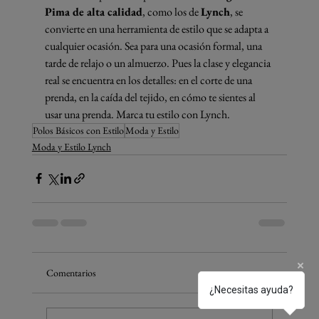
Pima de alta calidad
, como los de 
Lynch
, se 
convierte en una herramienta de estilo que se adapta a 
cualquier ocasión. Sea para una ocasión formal, una 
tarde de relajo o un almuerzo. Pues la clase y elegancia 
real se encuentra en los detalles: en el corte de una 
prenda, en la caída del tejido, en cómo te sientes al 
usar una prenda. Marca tu estilo con Lynch.
Polos Básicos con Estilo
Moda y Estilo
Moda y Estilo Lynch
Comentarios
¿Necesitas ayuda?