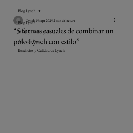
Blog Lynch
Lynch
15 sept 2025
2 min de lectura
Blog Lynch
“5 formas casuales de combinar un
Moda y Estilo Lynch
polo Lynch con estilo”
Algodón Pima
Beneficios y Calidad de Lynch