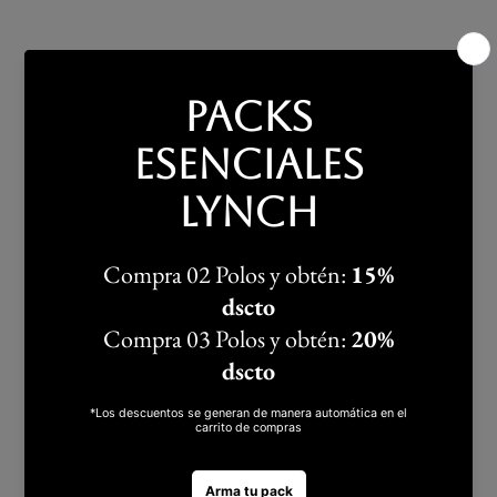
3.
d
Sporty-Chic: Polo + Short o falda, 
medias altas y un par de sneakers.
Para un día de verano, la ligereza del algodón Pima es 