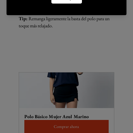
ideal. Combiná un polo de tu color favorito con 
shorts/faldas beiges o negros y zapatillas neutras.
Tip:
 Remanga ligeramente la basta del polo para un 
toque más relajado.
Polo Básico Mujer Azul Marino
Comprar ahora