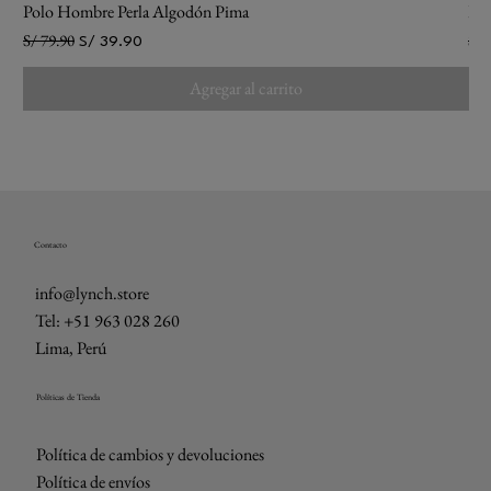
Polo Hombre Perla Algodón Pima
Pol
S/ 79.90
S/ 
Precio
Precio de oferta
Pre
S/ 39.90
Agregar al carrito
Contacto
info@lynch.store
Tel: +51 963 028 260
Lima, Perú
Políticas de Tienda
Política de cambios y devoluciones
Política de envíos