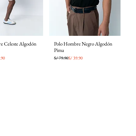
e Celeste Algodón
Polo Hombre Negro Algodón
Pima
a
Precio
Precio de oferta
.90
S/ 79.90
S/ 39.90