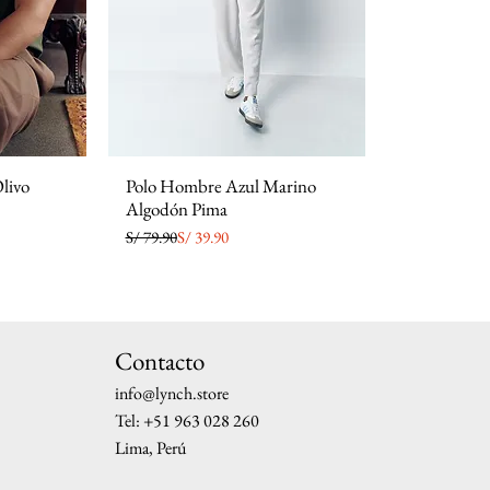
livo
Polo Hombre Azul Marino
Algodón Pima
Precio
Precio de oferta
S/ 79.90
S/ 39.90
Contacto
info@lynch.store
Tel: +51 963 028 260
Lima, Perú