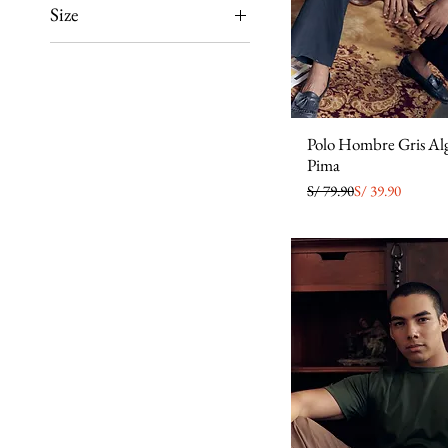
Size
L
M
S
XL
Polo Hombre Gris Al
Pima
Precio
Precio de oferta
S/ 79.90
S/ 39.90